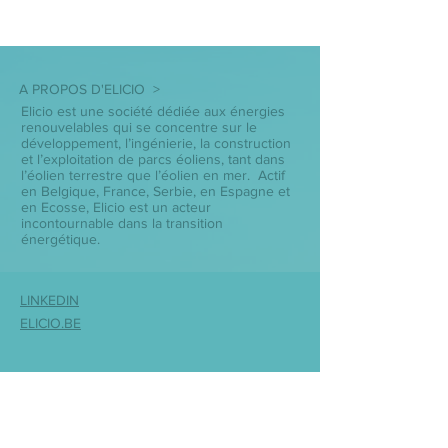
A PROPOS D'ELICIO >
Elicio est une société dédiée aux énergies
renouvelables qui se concentre sur le
développement, l’ingénierie, la construction
et l’exploitation de parcs éoliens, tant dans
l’éolien terrestre que l’éolien en mer. Actif
en Belgique, France, Serbie, en Espagne et
en Ecosse, Elicio est un acteur
incontournable dans la transition
énergétique.
LINKEDIN
ELICIO.BE
© 2023 made by Elicio.
Privacy Policy